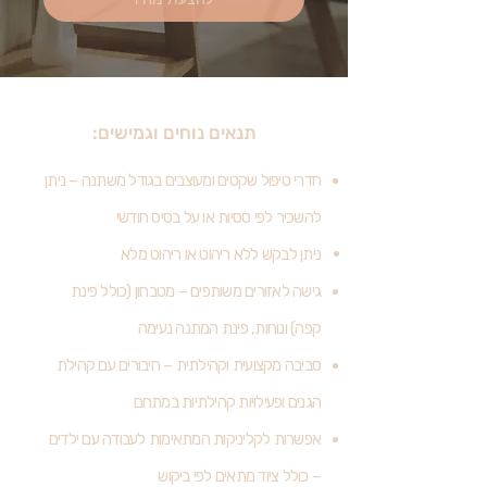
תנאים נוחים וגמישים:
חדרי טיפול שקטים ומעוצבים בגודל משתנה – ניתן
להשכיר לפי ססיות או על בסיס חודשי
ניתן לבקש ללא ריהוט או ריהוט מלא
גישה לאזורים משותפים – מטבחון (כולל פינת
קפה) ונוחות, פינת המתנה נעימה
סביבה מקצועית וקהילתית – חיבורים עם קהילת
הגנים ופעילויות קהילתיות במתחם
אפשרות לקליניקות המתאימות לעבודה עם ילדים
– כולל ציוד מתאים לפי ביקוש